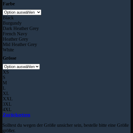
Farbe
Black
Burgundy
Dark Heather Grey
French Navy
Heather Grey
Mid Heather Grey
White
Grösse
XS
S
M
L
XL
XXL
3XL
4XL
Zurücksetzen
Solltest du wegen der Größe unsicher sein, bestelle bitte eine Größe
größer.