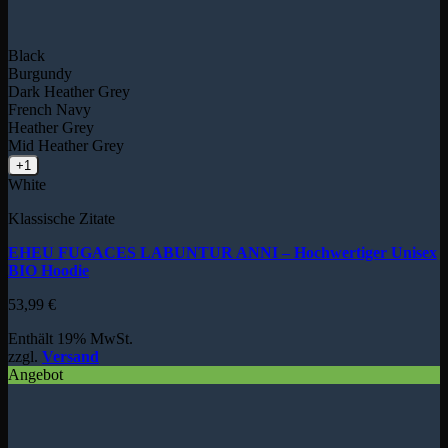
Black
Burgundy
Dark Heather Grey
French Navy
Heather Grey
Mid Heather Grey
+1
White
Klassische Zitate
EHEU FUGACES LABUNTUR ANNI – Hochwertiger Unisex
BIO Hoodie
53,99
€
Enthält 19% MwSt.
zzgl.
Versand
Angebot