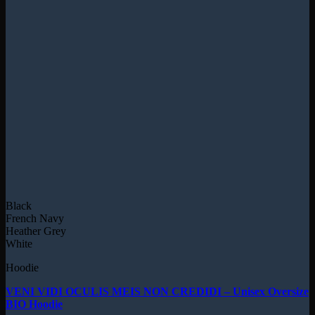
Black
French Navy
Heather Grey
White
Hoodie
VENI VIDI OCULIS MEIS NON CREDIDI – Unisex Oversize
BIO Hoodie