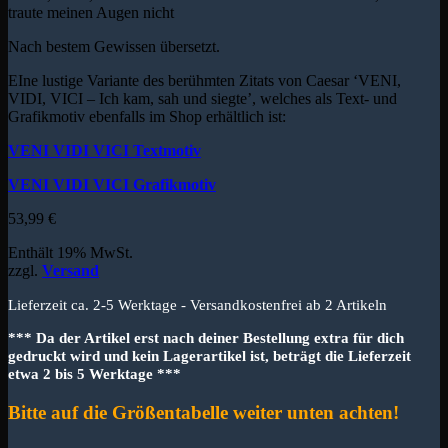
traute meinen Augen nicht
Nach bestem Gewissen übersetzt.
EIne lustige Variante des berühmten Zitats von Caesar ‘VENI,
VIDI, VICI – Ich kam, sah und siegte’, welches als Text- und
Grafikmotiv ebenfalls im Shop erhältlich ist:
VENI VIDI VICI Textmotiv
VENI VIDI VICI Grafikmotiv
53,99
€
Enthält 19% MwSt.
zzgl.
Versand
Lieferzeit ca. 2-5 Werktage - Versandkostenfrei ab 2 Artikeln
*** Da der Artikel erst nach deiner Bestellung extra für dich
gedruckt wird und kein Lagerartikel ist, beträgt die Lieferzeit
etwa 2 bis 5 Werktage ***
Bitte auf die Größentabelle weiter unten achten!