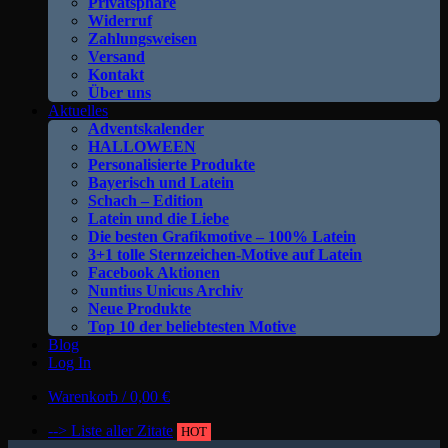
Privatsphäre
Widerruf
Zahlungsweisen
Versand
Kontakt
Über uns
Aktuelles
Adventskalender
HALLOWEEN
Personalisierte Produkte
Bayerisch und Latein
Schach – Edition
Latein und die Liebe
Die besten Grafikmotive – 100% Latein
3+1 tolle Sternzeichen-Motive auf Latein
Facebook Aktionen
Nuntius Unicus Archiv
Neue Produkte
Top 10 der beliebtesten Motive
Blog
Log In
Warenkorb /
0,00
€
--> Liste aller Zitate
HOT