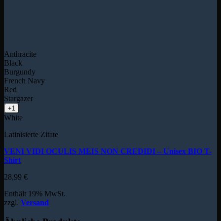
Anthracite
Black
Burgundy
French Navy
Red
Stargazer
+1
White
Latinisierte Zitate
VENI VIDI OCULIS MEIS NON CREDIDI – Unisex BIO T-
Shirt
28,99
€
Enthält 19% MwSt.
zzgl.
Versand