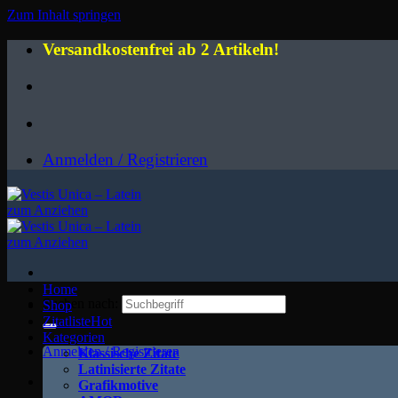
Zum Inhalt springen
Versandkostenfrei ab 2 Artikeln!
Anmelden / Registrieren
Home
Suchen nach:
Shop
Zitatliste
Kategorien
Anmelden / Registrieren
Klassische Zitate
Latinisierte Zitate
Grafikmotive