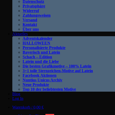
Datenschutz
Privatsphäre
Widerruf
Zahlungsweisen
Versand
Kontakt
Über uns
Aktuelles
Adventskalender
HALLOWEEN
Personalisierte Produkte
Bayerisch und Latein
Schach – Edition
Latein und die Liebe
Die besten Grafikmotive – 100% Latein
3+1 tolle Sternzeichen-Motive auf Latein
Facebook Aktionen
Nuntius Unicus Archiv
Neue Produkte
Top 10 der beliebtesten Motive
Blog
Log In
Warenkorb /
0,00
€