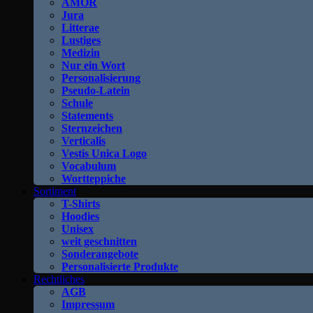
AMOR
Jura
Litterae
Lustiges
Medizin
Nur ein Wort
Personalisierung
Pseudo-Latein
Schule
Statements
Sternzeichen
Verticalis
Vestis Unica Logo
Vocabulum
Wortteppiche
Sortiment
T-Shirts
Hoodies
Unisex
weit geschnitten
Sonderangebote
Personalisierte Produkte
Rechtliches
AGB
Impressum