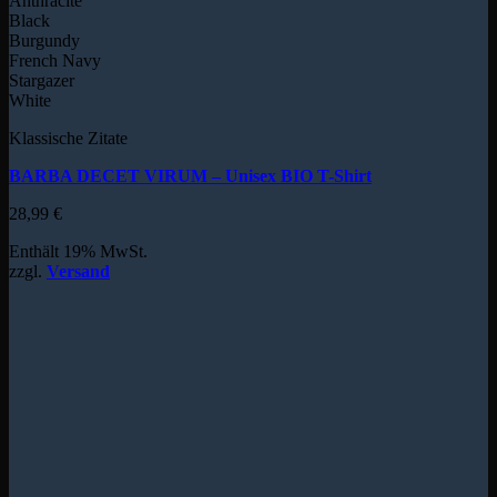
Anthracite
Black
Burgundy
French Navy
Stargazer
White
Klassische Zitate
BARBA DECET VIRUM – Unisex BIO T-Shirt
28,99
€
Enthält 19% MwSt.
zzgl.
Versand