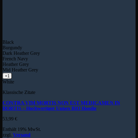
Black
Burgundy
Dark Heather Grey
French Navy
Heather Grey
Mid Heather Grey
+1
White
Klassische Zitate
CONTRA VIM MORTIS NON EST MEDICAMEN IN
HORTIS – Hochwertiger Unisex BIO Hoodie
53,99
€
Enthält 19% MwSt.
zzgl.
Versand