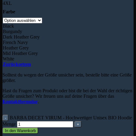
4XL
Farbe
Black
Burgundy
Dark Heather Grey
French Navy
Heather Grey
Mid Heather Grey
White
Zurücksetzen
Solltest du wegen der Größe unsicher sein, bestelle bitte eine Größe
größer.
Hast du Fragen zum Produkt oder bist dir bei der Wahl der richtigen
Größe unsicher? Wir freuen uns auf deine Fragen über das
Kontaktformular
.
BARBA DECET VIRUM - Hochwertiger Unisex BIO Hoodie
Menge
In den Warenkorb