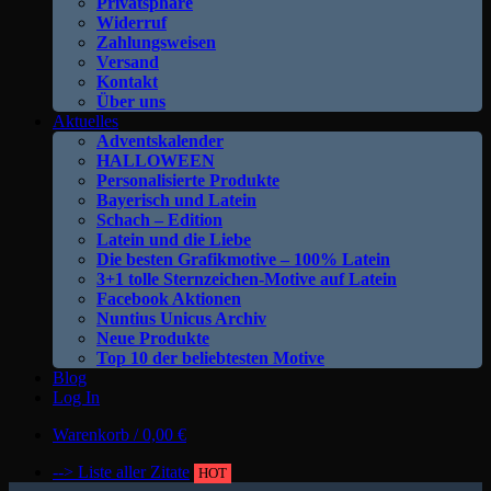
Privatsphäre
Widerruf
Zahlungsweisen
Versand
Kontakt
Über uns
Aktuelles
Adventskalender
HALLOWEEN
Personalisierte Produkte
Bayerisch und Latein
Schach – Edition
Latein und die Liebe
Die besten Grafikmotive – 100% Latein
3+1 tolle Sternzeichen-Motive auf Latein
Facebook Aktionen
Nuntius Unicus Archiv
Neue Produkte
Top 10 der beliebtesten Motive
Blog
Log In
Warenkorb /
0,00
€
--> Liste aller Zitate
HOT