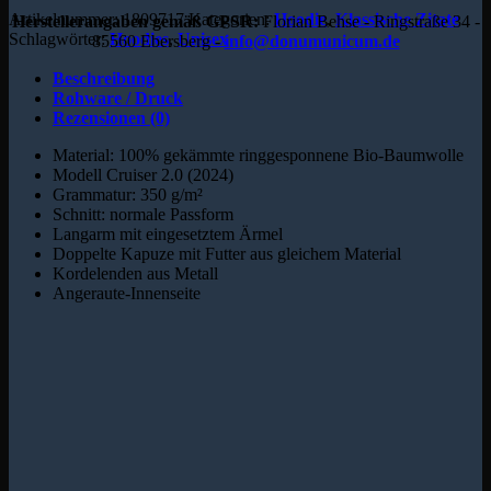
Artikelnummer:
1809717
Kategorien:
Hoodie
,
Klassische Zitate
Herstellerangaben gemäß GPSR:
Florian Behse - Ringstraße 34 -
Schlagwörter:
Hoodies
,
Unisex
85560 Ebersberg -
info@donumunicum.de
Beschreibung
Rohware / Druck
Rezensionen (0)
Material: 100% gekämmte ringgesponnene Bio-Baumwolle
Modell Cruiser 2.0 (2024)
Grammatur: 350 g/m²
Schnitt: normale Passform
Langarm mit eingesetztem Ärmel
Doppelte Kapuze mit Futter aus gleichem Material
Kordelenden aus Metall
Angeraute-Innenseite