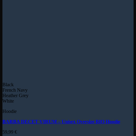
Black
French Navy
Heather Grey
White
Hoodie
BARBA DECET VIRUM – Unisex Oversize BIO Hoodie
59,99
€