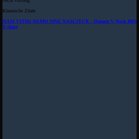
Nicht vorrätig
Klassische Zitate
NAM VITIIS NEMO SINE NASCITUR – Damen V-Neck BIO
T-Shirt