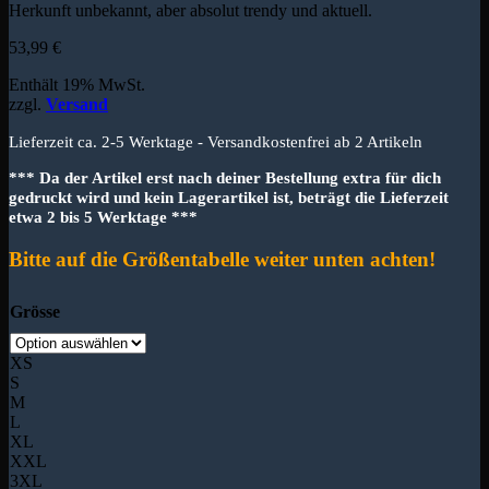
Herkunft unbekannt, aber absolut trendy und aktuell.
53,99
€
Enthält 19% MwSt.
zzgl.
Versand
Lieferzeit ca. 2-5 Werktage - Versandkostenfrei ab 2 Artikeln
*** Da der Artikel erst nach deiner Bestellung extra für dich
gedruckt wird und kein Lagerartikel ist, beträgt die Lieferzeit
etwa 2 bis 5 Werktage ***
Bitte auf die Größentabelle weiter unten achten!
Grösse
XS
S
M
L
XL
XXL
3XL