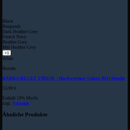
Black
Burgundy
Dark Heather Grey
French Navy
Heather Grey
Mid Heather Grey
+1
White
Hoodie
BARBA DECET VIRUM – Hochwertiger Unisex BIO Hoodie
53,99
€
Enthält 19% MwSt.
zzgl.
Versand
Ähnliche Produkte