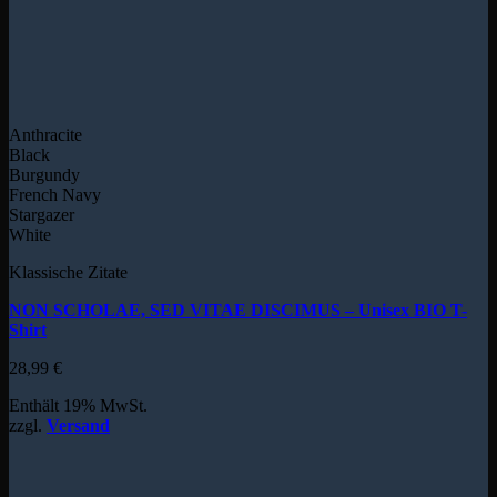
Anthracite
Black
Burgundy
French Navy
Stargazer
White
Klassische Zitate
NON SCHOLAE, SED VITAE DISCIMUS – Unisex BIO T-
Shirt
28,99
€
Enthält 19% MwSt.
zzgl.
Versand