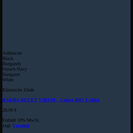
Anthracite
Black
Burgundy
French Navy
Stargazer
White
Klassische Zitate
BARBA DECET VIRUM – Unisex BIO T-Shirt
28,99
€
Enthält 19% MwSt.
zzgl.
Versand