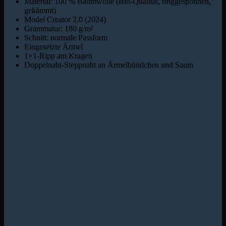
Material: 100 % Baumwolle (Bio-Qualität, ringgesponnen,
gekämmt)
Model Creator 2.0 (2024)
Grammatur: 180 g/m²
Schnitt: normale Passform
Eingesetzte Ärmel
1×1-Ripp am Kragen
Doppelnaht-Steppnaht an Ärmelbündchen und Saum