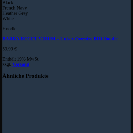
Black
French Navy
Heather Grey
White
Hoodie
BARBA DECET VIRUM – Unisex Oversize BIO Hoodie
59,99
€
Enthält 19% MwSt.
zzgl.
Versand
Ähnliche Produkte