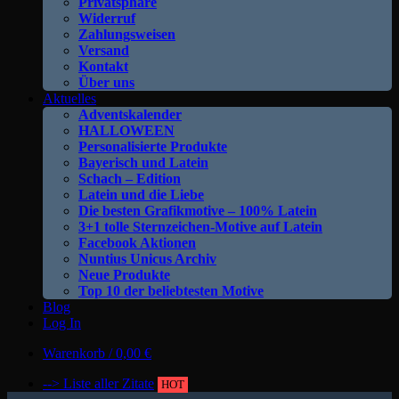
Privatsphäre
Widerruf
Zahlungsweisen
Versand
Kontakt
Über uns
Aktuelles
Adventskalender
HALLOWEEN
Personalisierte Produkte
Bayerisch und Latein
Schach – Edition
Latein und die Liebe
Die besten Grafikmotive – 100% Latein
3+1 tolle Sternzeichen-Motive auf Latein
Facebook Aktionen
Nuntius Unicus Archiv
Neue Produkte
Top 10 der beliebtesten Motive
Blog
Log In
Warenkorb /
0,00
€
--> Liste aller Zitate
HOT