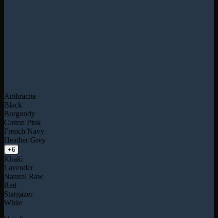
Anthracite
Black
Burgundy
Cotton Pink
French Navy
Heather Grey
+6
Khaki
Lavender
Natural Raw
Red
Stargazer
White