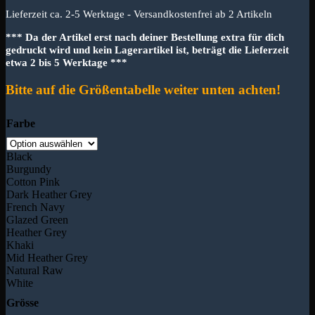
Lieferzeit ca. 2-5 Werktage - Versandkostenfrei ab 2 Artikeln
*** Da der Artikel erst nach deiner Bestellung extra für dich
gedruckt wird und kein Lagerartikel ist, beträgt die Lieferzeit
etwa 2 bis 5 Werktage ***
Bitte auf die Größentabelle weiter unten achten!
Farbe
Black
Burgundy
Cotton Pink
Dark Heather Grey
French Navy
Glazed Green
Heather Grey
Khaki
Mid Heather Grey
Natural Raw
White
Grösse