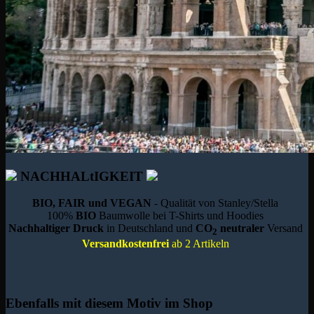
NACHHALtIGKEIT
BIO, FAIR und VEGAN
- Qualität von Stanley/Stella
100%
BIO
Baumwolle bei T-Shirts und Hoodies
Nachhaltiger Druck
in Deutschland und
CO
neutraler
Versand
2
Versandkostenfrei
ab 2 Artikeln
Ebenfalls mit diesem Motiv im Shop