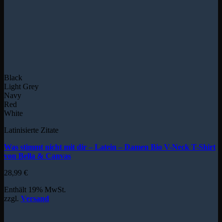
Black
Light Grey
Navy
Red
White
Latinisierte Zitate
Was stimmt nicht mit dir – Latein – Damen Bio V-Neck T-Shirt
von Bella & Canvas
28,99
€
Enthält 19% MwSt.
zzgl.
Versand