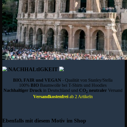
NACHHALtIGKEIT
BIO, FAIR und VEGAN
- Qualität von Stanley/Stella
100%
BIO
Baumwolle bei T-Shirts und Hoodies
Nachhaltiger Druck
in Deutschland und
CO
neutraler
Versand
2
Versandkostenfrei
ab 2 Artikeln
Ebenfalls mit diesem Motiv im Shop