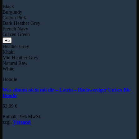
Black
Burgundy
Cotton Pink
Dark Heather Grey
French Navy
Glazed Green
+5
Heather Grey
Khaki
Mid Heather Grey
Natural Raw
White
Hoodie
Was stimmt nicht mit dir – Latein – Hochwertiger Unisex Bio
Hoodie
53,99
€
Enthält 19% MwSt.
zzgl.
Versand