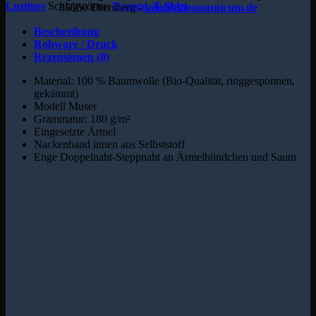
Lustiges
Schlagwörter:
Damen
,
T-Shirt
85560 Ebersberg -
info@donumunicum.de
Beschreibung
Rohware / Druck
Rezensionen (0)
Material: 100 % Baumwolle (Bio-Qualität, ringgesponnen,
gekämmt)
Modell Muser
Grammatur: 180 g/m²
Eingesetzte Ärmel
Nackenband innen aus Selbststoff
Enge Doppelnaht-Steppnaht an Ärmelbündchen und Saum