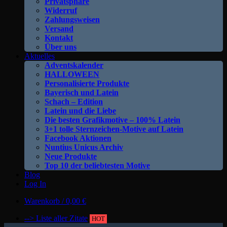
Privatsphäre
Widerruf
Zahlungsweisen
Versand
Kontakt
Über uns
Aktuelles
Adventskalender
HALLOWEEN
Personalisierte Produkte
Bayerisch und Latein
Schach – Edition
Latein und die Liebe
Die besten Grafikmotive – 100% Latein
3+1 tolle Sternzeichen-Motive auf Latein
Facebook Aktionen
Nuntius Unicus Archiv
Neue Produkte
Top 10 der beliebtesten Motive
Blog
Log In
Warenkorb /
0,00
€
--> Liste aller Zitate
HOT