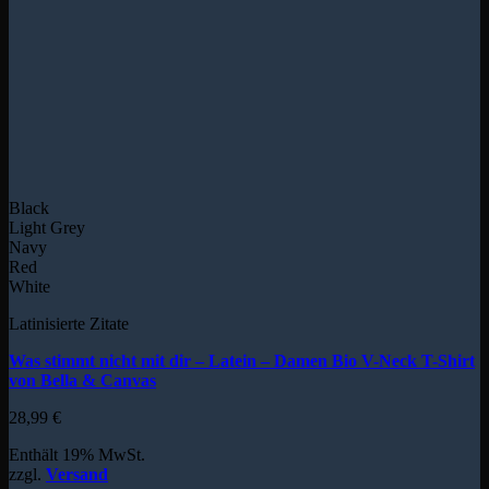
Black
Light Grey
Navy
Red
White
Latinisierte Zitate
Was stimmt nicht mit dir – Latein – Damen Bio V-Neck T-Shirt
von Bella & Canvas
28,99
€
Enthält 19% MwSt.
zzgl.
Versand