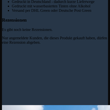
Gedruckt in Deutschland - dadurch kurze Lieferwege
Gedruckt mit wasserbasierten Tinten ohne Alkohol
Versand per DHL Green oder Deutsche Post Green
Rezensionen
Es gibt noch keine Rezensionen.
Nur angemeldete Kunden, die dieses Produkt gekauft haben, dürfen
eine Rezension abgeben.