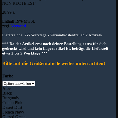
NON RECTE EST’
28,99
€
Enthält 19% MwSt.
zzgl.
Versand
Lieferzeit ca. 2-5 Werktage - Versandkostenfrei ab 2 Artikeln
*** Da der Artikel erst nach deiner Bestellung extra für dich
gedruckt wird und kein Lagerartikel ist, beträgt die Lieferzeit
etwa 2 bis 5 Werktage ***
Bitte auf die Größentabelle weiter unten achten!
Farbe
Aloe
Black
Burgundy
Cotton Pink
Desert Dust
French Navy
Glazed Green