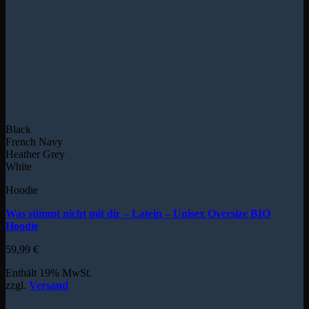
Black
French Navy
Heather Grey
White
Hoodie
Was stimmt nicht mit dir – Latein – Unisex Oversize BIO
Hoodie
59,99
€
Enthält 19% MwSt.
zzgl.
Versand