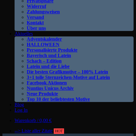
Privatsphäre
Widerruf
Zahlungsweisen
Versand
Kontakt
Über uns
Aktuelles
Adventskalender
HALLOWEEN
Personalisierte Produkte
Bayerisch und Latein
Schach – Edition
Latein und die Liebe
Die besten Grafikmotive – 100% Latein
3+1 tolle Sternzeichen-Motive auf Latein
Facebook Aktionen
Nuntius Unicus Archiv
Neue Produkte
Top 10 der beliebtesten Motive
Blog
Log In
Warenkorb /
0,00
€
--> Liste aller Zitate
HOT