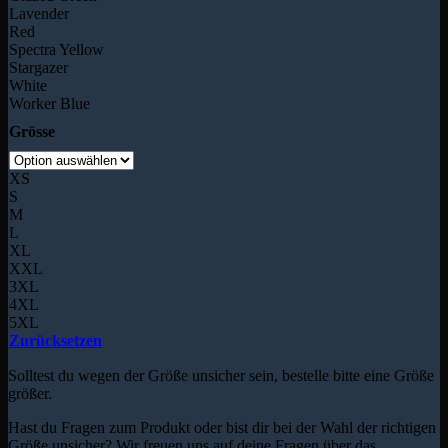
Lavender
Red
Spectra Yellow
Stargazer
White
Worker Blue
Grösse
XS
S
M
L
XL
XXL
3XL
4XL
5XL
Zurücksetzen
Solltest du wegen der Größe unsicher sein, bestelle bitte eine Größe
größer.
Hast du Fragen zum Produkt oder bist dir bei der Wahl der richtigen
Größe unsicher? Wir freuen uns auf deine Fragen über das