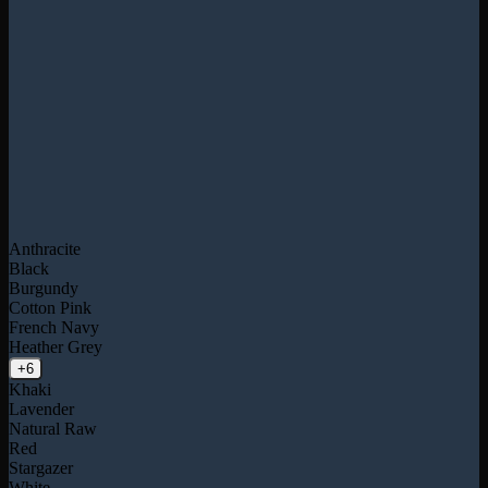
Anthracite
Black
Burgundy
Cotton Pink
French Navy
Heather Grey
+6
Khaki
Lavender
Natural Raw
Red
Stargazer
White